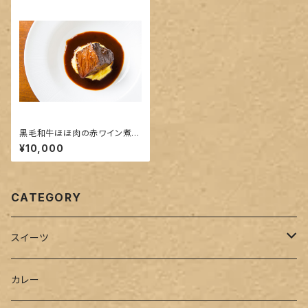
黒毛和牛ほほ肉の赤ワイン煮込
みセット（税込/送料込）
¥10,000
CATEGORY
スイーツ
セット
カレー