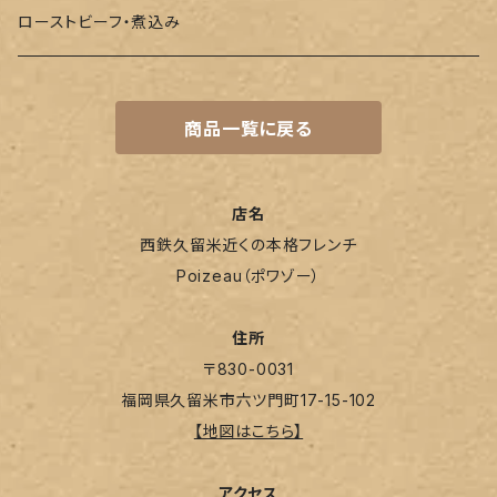
単品
ローストビーフ・煮込み
商品一覧に戻る
店名
西鉄久留米近くの本格フレンチ
Poizeau（ポワゾー）
住所
〒830-0031
福岡県久留米市六ツ門町17-15-102
【地図はこちら】
アクセス