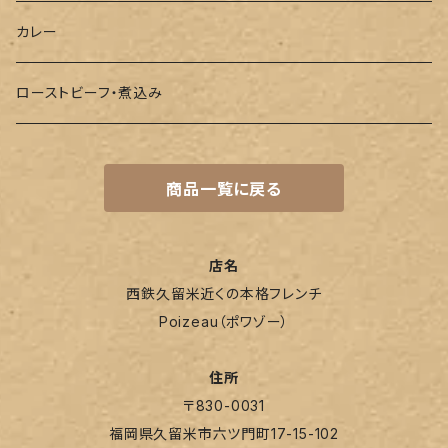
セット
カレー
単品
ローストビーフ・煮込み
商品一覧に戻る
店名
西鉄久留米近くの本格フレンチ
Poizeau（ポワゾー）
住所
〒830-0031
福岡県久留米市六ツ門町17-15-102